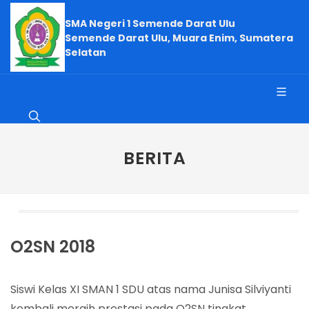
SMA Negeri 1 Semende Darat Ulu
Semende Darat Ulu, Muara Enim, Sumatera
Selatan
BERITA
O2SN 2018
Siswi Kelas XI SMAN 1 SDU atas nama Junisa Silviyanti
kembali meraih prestasi pada O2SN tingkat