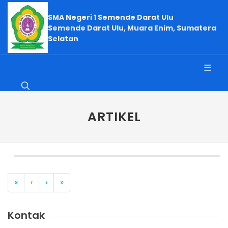
SMA Negeri 1 Semende Darat Ulu
Semende Darat Ulu, Muara Enim, Sumatera
Selatan
ARTIKEL
«
‹
›
»
Kontak